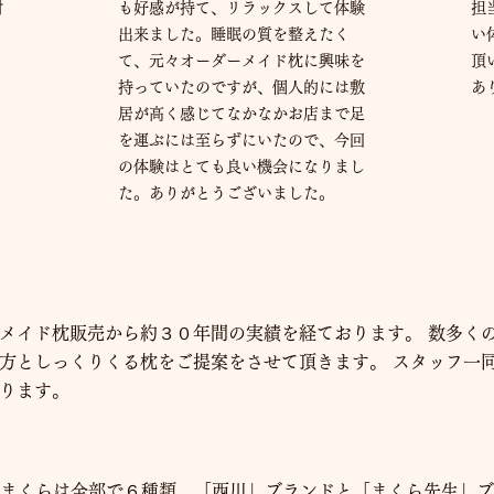
対
も好感が持て、リラックスして体験
担
出来ました。睡眠の質を整えたく
い
て、元々オーダーメイド枕に興味を
頂
持っていたのですが、個人的には敷
あ
居が高く感じてなかなかお店まで足
を運ぶには至らずにいたので、今回
の体験はとても良い機会になりまし
た。ありがとうございました。
メイド枕販売から約３０年間の実績を経ております。 数多く
方としっくりくる枕をご提案をさせて頂きます。 スタッフ一
ります。
まくらは全部で６種類。「西川」ブランドと「まくら先生」ブ